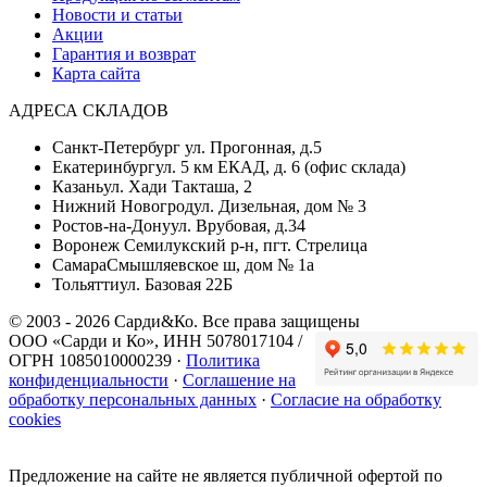
Новости и статьи
Акции
Гарантия и возврат
Карта сайта
АДРЕСА СКЛАДОВ
Санкт-Петербург
ул. Прогонная, д.5
Екатеринбург
ул. 5 км ЕКАД, д. 6 (офис склада)
Казань
ул. Хади Такташа, 2
Нижний Новогрод
ул. Дизельная, дом № 3
Ростов-на-Дону
ул. Врубовая, д.34
Воронеж
Семилукский р-н, пгт. Стрелица
Самара
Смышляевское ш, дом № 1а
Тольятти
ул. Базовая 22Б
© 2003 - 2026 Сарди&Ко. Все права защищены
ООО «Сарди и Ко», ИНН 5078017104 /
ОГРН 1085010000239 ·
Политика
конфиденциальности
·
Соглашение на
обработку персональных данных
·
Согласие на обработку
cookies
Предложение на сайте не является публичной офертой по