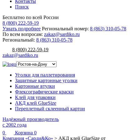
Контакты
Поиск
Бесплатно по всей России
8 (800) 222-59-19
Узнать подробнее
Региональный номер:
8 (863) 310-05-78
По всем вопросам:
zakaz@sardiko.ru
Региональный:
8 (863) 310-05-78
8 (800) 222-59-19
zakaz@sardiko.ru
Уголки для паллетирования
Защитные картонные уголки
Картонные втулки
Флексографические краски
Клей для упаковки
АКД клей GlueSize
Переплетный склеенный картон
Надёжный производитель
с 2002 года
0
Корзина
0
Компания «Сарди&Ко»
>
АКД клей GlueSize от