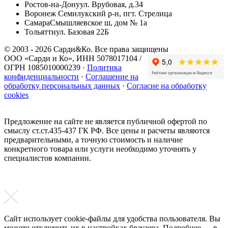
Ростов-на-Дону
ул. Врубовая, д.34
Воронеж
Семилукский р-н, пгт. Стрелица
Самара
Смышляевское ш, дом № 1а
Тольятти
ул. Базовая 22Б
© 2003 - 2026 Сарди&Ко. Все права защищены
ООО «Сарди и Ко», ИНН 5078017104 /
ОГРН 1085010000239 ·
Политика
конфиденциальности
·
Соглашение на
обработку персональных данных
·
Согласие на обработку
cookies
Предложение на сайте не является публичной офертой по
смыслу ст.ст.435-437 ГК РФ. Все цены и расчеты являются
предварительными, а точную стоимость и наличие
конкретного товара или услуги необходимо уточнять у
специалистов компании.
Сайт использует cookie-файлы для удобства пользователя. Вы
можете отключить их в настройках браузера. Подробнее — в