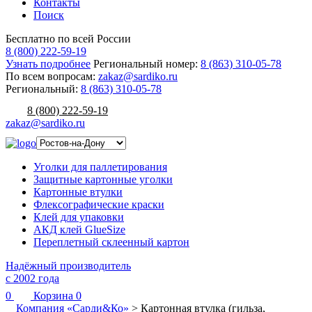
Контакты
Поиск
Бесплатно по всей России
8 (800) 222-59-19
Узнать подробнее
Региональный номер:
8 (863) 310-05-78
По всем вопросам:
zakaz@sardiko.ru
Региональный:
8 (863) 310-05-78
8 (800) 222-59-19
zakaz@sardiko.ru
Уголки для паллетирования
Защитные картонные уголки
Картонные втулки
Флексографические краски
Клей для упаковки
АКД клей GlueSize
Переплетный склеенный картон
Надёжный производитель
с 2002 года
0
Корзина
0
Компания «Сарди&Ко»
>
Картонная втулка (гильза,